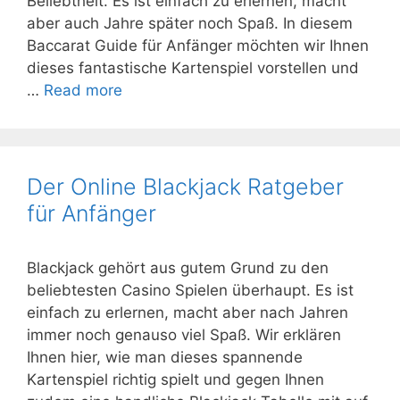
Beliebtheit. Es ist einfach zu erlernen, macht
aber auch Jahre später noch Spaß. In diesem
Baccarat Guide für Anfänger möchten wir Ihnen
dieses fantastische Kartenspiel vorstellen und
…
Read more
Der Online Blackjack Ratgeber
für Anfänger
Blackjack gehört aus gutem Grund zu den
beliebtesten Casino Spielen überhaupt. Es ist
einfach zu erlernen, macht aber nach Jahren
immer noch genauso viel Spaß. Wir erklären
Ihnen hier, wie man dieses spannende
Kartenspiel richtig spielt und gegen Ihnen