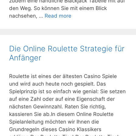
zudem eine handliche Blackjack Tabelle mit auf
den Weg. So können Sie mit einem Blick
nachsehen, …
Read more
Die Online Roulette Strategie für
Anfänger
Roulette ist eines der ältesten Casino Spiele
und wird auch heute noch gespielt. Das
Spielprinzip ist so einfach wie genial: Sie setzen
auf eine Zahl oder auf eine Eigenschaft der
nächsten Gewinnzahl. Raten Sie richtig,
kassieren Sie ab.In diesem Online Roulette
Spielanleitung möchten wir Ihnen die
Grundregeln dieses Casino Klassikers