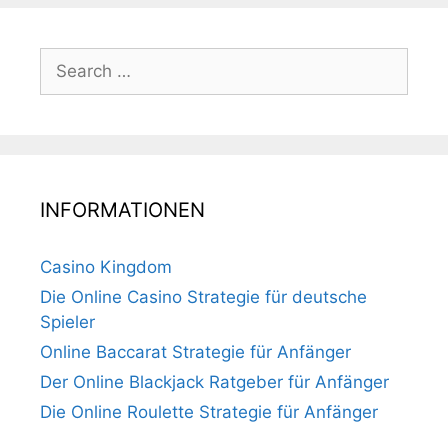
Search
for:
INFORMATIONEN
Casino Kingdom
Die Online Casino Strategie für deutsche
Spieler
Online Baccarat Strategie für Anfänger
Der Online Blackjack Ratgeber für Anfänger
Die Online Roulette Strategie für Anfänger