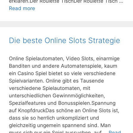
erklären.Der Roulette TischDer Roulette Tisch …
Read more
Die beste Online Slots Strategie
Online Spielautomaten, Video Slots, einarmige
Banditen und andere Automatenspiele, kaum
ein Casino Spiel bietet so viele verschiedene
Spielvarianten. Online gibt es Tausende
verschiedene Spielautomaten, mit
unterschiedlichen Gewinnmöglichkeiten,
Spezialfeatures und Bonusspielen.Spannung
auf KnopfdruckDas schöne an Online Slots ist,
dass sie so herrlich unkompliziert und
gleichzeitig ungemein spannend sind. Man
muss sich nur ein Spiel aussuchen, auf …
Read